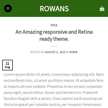
Skip
ROWANS
to
content
STYLE
An Amazing responsive and Retina
ready theme.
POSTED ON
AUGUST 11, 2013
BY
ADMIN
11
Aug
Lorem ipsum dolor sit amet, consectetur adipiscing elit. Nam
sed eleifend risus, sit amet porttitor massa. Ut vulputate felis
at mauris ultrices sodales. Phasellus in leo ornare, vulputate
purus eget, iaculis tellus. Donec sed laoreet orci. Praesent
faucibus feugiat velit a iaculis. Class aptent taciti sociosqu ad
litora torquent per conubia nostra, per inceptos himenaeos.